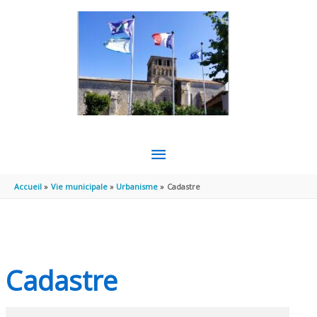
Aller au contenu
Aller au pied de page
MENU
PRINCIPAL
Accueil
Vie municipale
Urbanisme
Cadastre
Cadastre