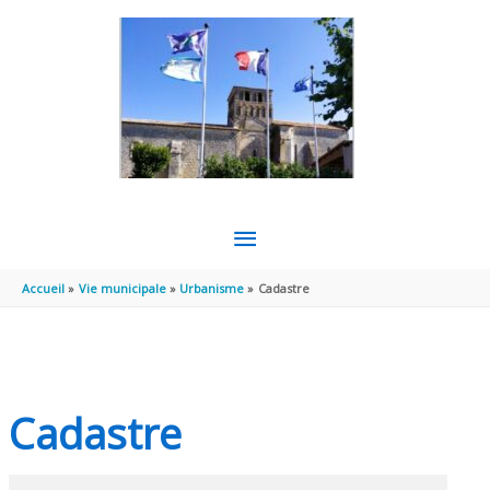
Aller au contenu
Aller au pied de page
MENU
PRINCIPAL
Accueil
Vie municipale
Urbanisme
Cadastre
Cadastre