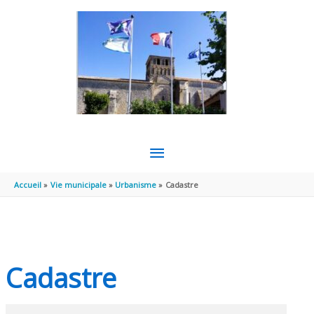
Aller au contenu
Aller au pied de page
MENU
PRINCIPAL
Accueil
Vie municipale
Urbanisme
Cadastre
Cadastre