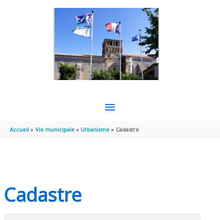
Aller au contenu
Aller au pied de page
MENU
PRINCIPAL
Accueil
Vie municipale
Urbanisme
Cadastre
Cadastre