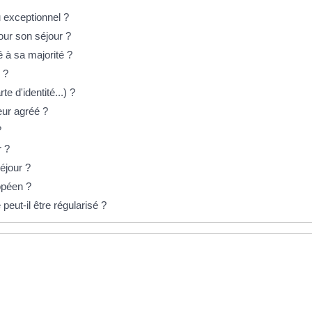
u exceptionnel ?
pour son séjour ?
lé à sa majorité ?
 ?
te d'identité...) ?
eur agréé ?
?
r ?
éjour ?
ropéen ?
eut-il être régularisé ?