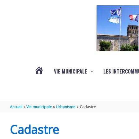
Aller au contenu
Aller au pied de page
VIE MUNICIPALE
LES INTERCOMM
ACTUALITÉS
Accueil
Vie municipale
Urbanisme
Cadastre
Cadastre