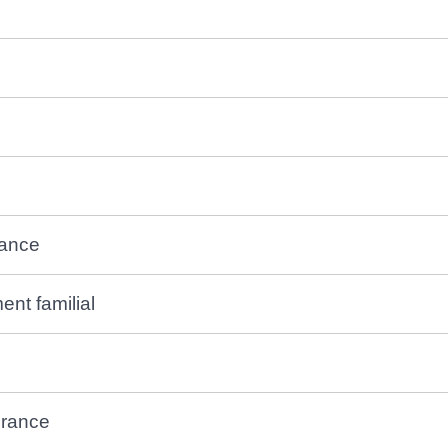
rance
nt familial
 France