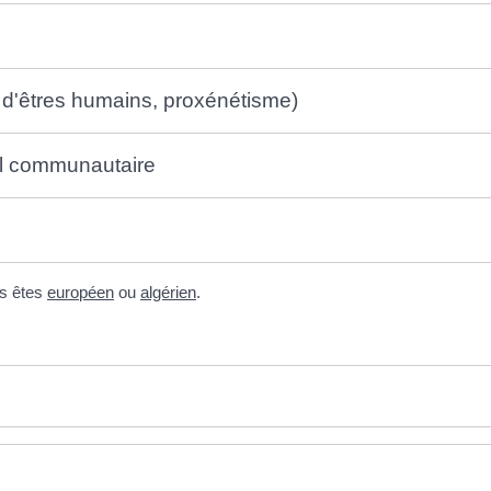
te d'êtres humains, proxénétisme)
eil communautaire
us êtes
européen
ou
algérien
.