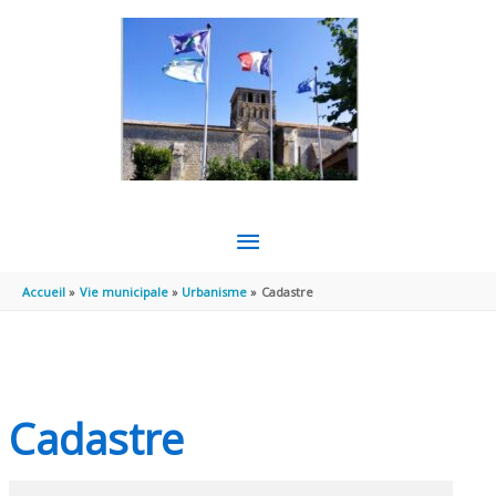
Aller au contenu
Aller au pied de page
MENU
PRINCIPAL
Accueil
Vie municipale
Urbanisme
Cadastre
Cadastre