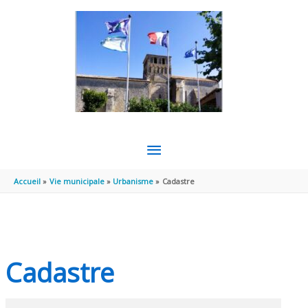
Aller au contenu
Aller au pied de page
MENU
PRINCIPAL
Accueil
Vie municipale
Urbanisme
Cadastre
Cadastre