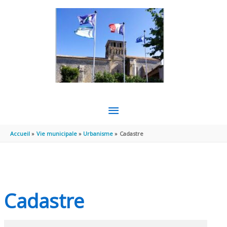
Aller au contenu
Aller au pied de page
MENU
PRINCIPAL
Accueil
Vie municipale
Urbanisme
Cadastre
Cadastre