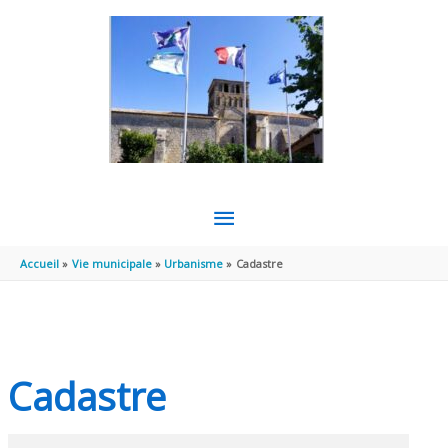
Aller au contenu
Aller au pied de page
MENU
PRINCIPAL
Accueil
Vie municipale
Urbanisme
Cadastre
Cadastre