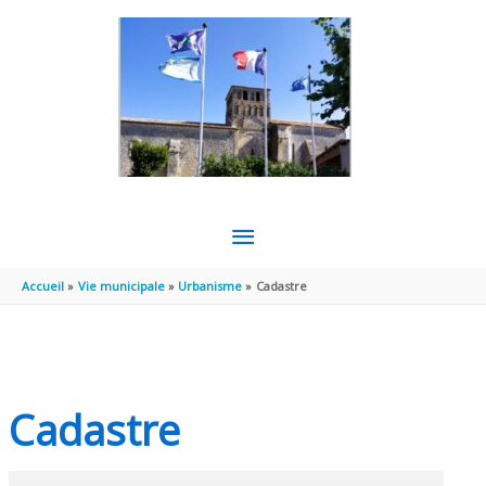
Aller au contenu
Aller au pied de page
MENU
PRINCIPAL
Accueil
Vie municipale
Urbanisme
Cadastre
Cadastre