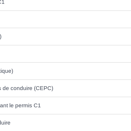
 C1
)
tique)
is de conduire (CEPC)
ant le permis C1
duire