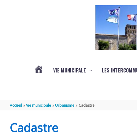
Aller au contenu
Aller au pied de page
VIE MUNICIPALE
LES INTERCOMM
ACTUALITÉS
Accueil
Vie municipale
Urbanisme
Cadastre
Cadastre