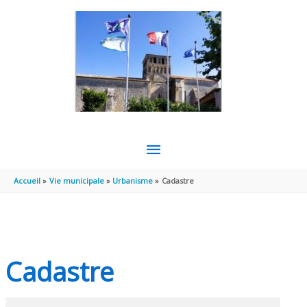
Aller au contenu
Aller au pied de page
MENU
PRINCIPAL
Accueil
Vie municipale
Urbanisme
Cadastre
Cadastre