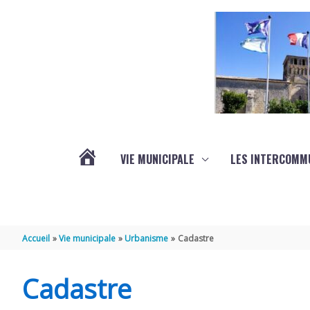
Aller au contenu
Aller au pied de page
VIE MUNICIPALE
LES INTERCOMM
ACTUALITÉS
Accueil
Vie municipale
Urbanisme
Cadastre
Cadastre