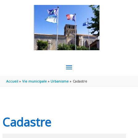
Aller au contenu
Aller au pied de page
MENU
PRINCIPAL
Accueil
Vie municipale
Urbanisme
Cadastre
Cadastre