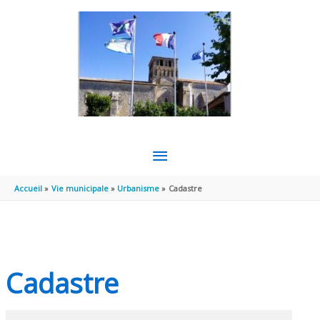
Aller au contenu
Aller au pied de page
MENU
PRINCIPAL
Accueil
Vie municipale
Urbanisme
Cadastre
Cadastre