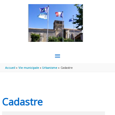
Aller au contenu
Aller au pied de page
MENU
PRINCIPAL
Accueil
Vie municipale
Urbanisme
Cadastre
Cadastre