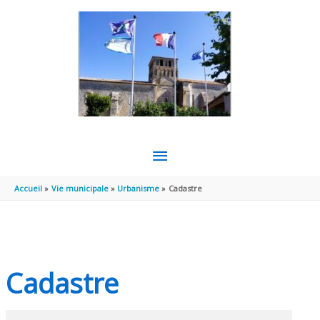
Aller au contenu
Aller au pied de page
MENU
PRINCIPAL
Accueil
Vie municipale
Urbanisme
Cadastre
Cadastre