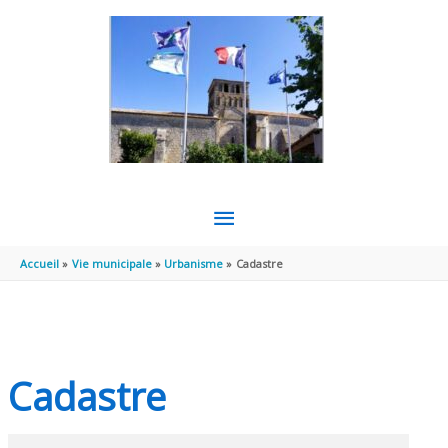
Aller au contenu
Aller au pied de page
MENU
PRINCIPAL
Accueil
Vie municipale
Urbanisme
Cadastre
Cadastre