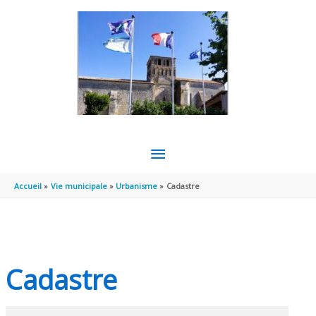
Aller au contenu
Aller au pied de page
MENU
PRINCIPAL
Accueil
Vie municipale
Urbanisme
Cadastre
Cadastre