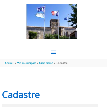
Aller au contenu
Aller au pied de page
MENU
PRINCIPAL
Accueil
Vie municipale
Urbanisme
Cadastre
Cadastre