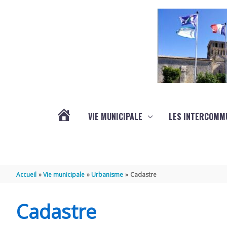
Aller au contenu
Aller au pied de page
VIE MUNICIPALE
LES INTERCOMM
ACTUALITÉS
Accueil
Vie municipale
Urbanisme
Cadastre
Cadastre