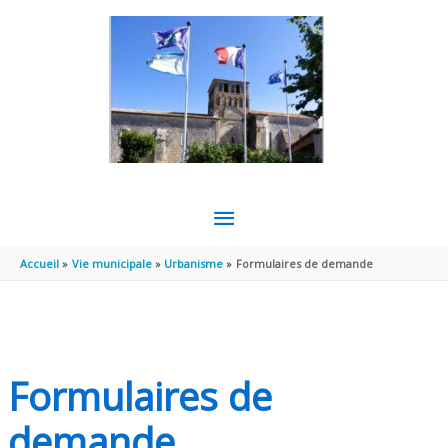
Aller au contenu
Aller au pied de page
MENU
PRINCIPAL
Accueil
Vie municipale
Urbanisme
Formulaires de demande
Formulaires de
demande