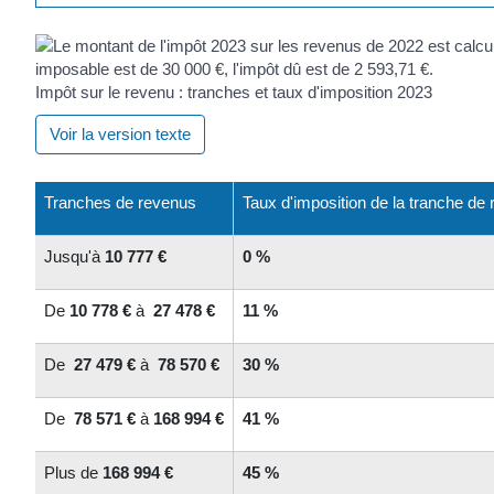
Impôt sur le revenu : tranches et taux d'imposition 2023
Voir la version texte
Tranches de revenus
Taux d'imposition de la tranche de
Jusqu'à
10 777 €
0 %
De
10 778 €
à
27 478 €
11 %
De
27 479 €
à
78 570 €
30 %
De
78 571 €
à
168 994 €
41 %
Plus de
168 994 €
45 %