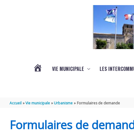
Aller au contenu
Aller au pied de page
VIE MUNICIPALE
LES INTERCOMM
ACTUALITÉS
Accueil
Vie municipale
Urbanisme
Formulaires de demande
Formulaires de deman