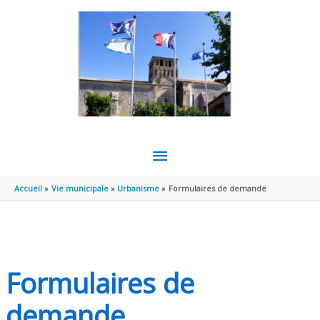
Aller au contenu
Aller au pied de page
MENU
PRINCIPAL
Accueil
Vie municipale
Urbanisme
Formulaires de demande
Formulaires de
demande