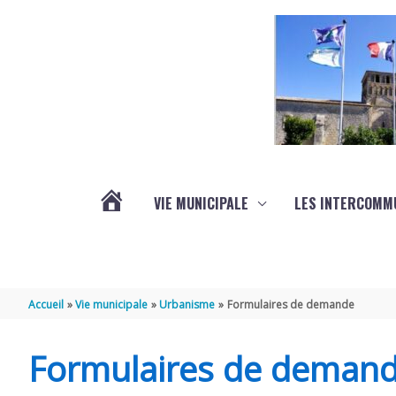
Aller au contenu
Aller au pied de page
VIE MUNICIPALE
LES INTERCOMM
ACTUALITÉS
Accueil
Vie municipale
Urbanisme
Formulaires de demande
Formulaires de deman