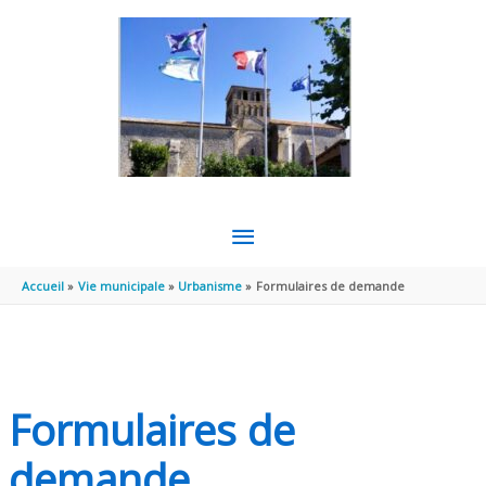
Aller au contenu
Aller au pied de page
MENU
PRINCIPAL
Accueil
Vie municipale
Urbanisme
Formulaires de demande
Formulaires de
demande