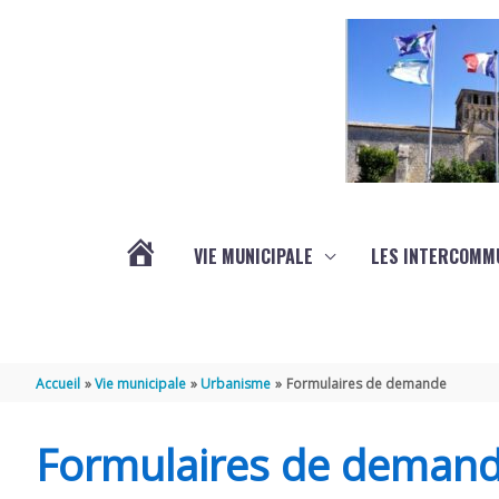
Aller au contenu
Aller au pied de page
VIE MUNICIPALE
LES INTERCOMM
ACTUALITÉS
Accueil
Vie municipale
Urbanisme
Formulaires de demande
Formulaires de deman