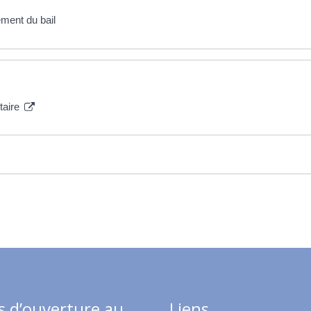
ment du bail
taire
s d’ouverture au
Liens