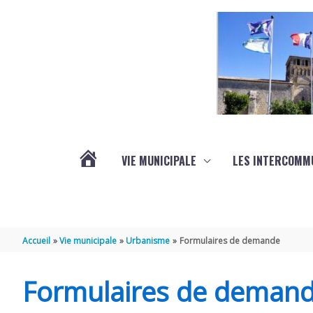
Aller au contenu
Aller au pied de page
VIE MUNICIPALE
LES INTERCOMM
ACTUALITÉS
Accueil
Vie municipale
Urbanisme
Formulaires de demande
Formulaires de deman