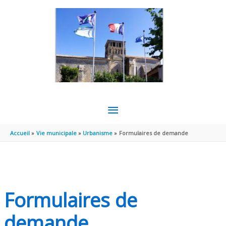
Aller au contenu
Aller au pied de page
MENU
PRINCIPAL
Accueil
Vie municipale
Urbanisme
Formulaires de demande
Formulaires de
demande