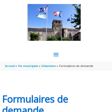
Aller au contenu
Aller au pied de page
MENU
PRINCIPAL
Accueil
Vie municipale
Urbanisme
Formulaires de demande
Formulaires de
demande