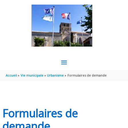
Aller au contenu
Aller au pied de page
MENU
PRINCIPAL
Accueil
Vie municipale
Urbanisme
Formulaires de demande
Formulaires de
demande