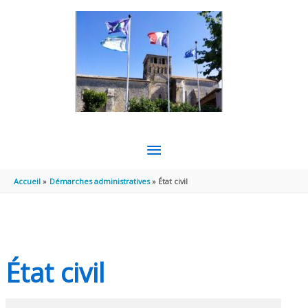
Aller au contenu
Aller au pied de page
MENU
PRINCIPAL
Accueil
Démarches administratives
État civil
État civil