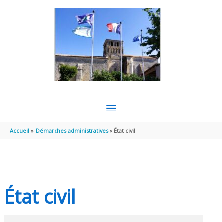
Aller au contenu
Aller au pied de page
MENU
PRINCIPAL
Accueil
Démarches administratives
État civil
État civil