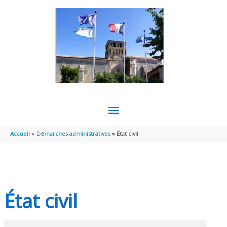
Aller au contenu
Aller au pied de page
MENU
PRINCIPAL
Accueil
Démarches administratives
État civil
État civil