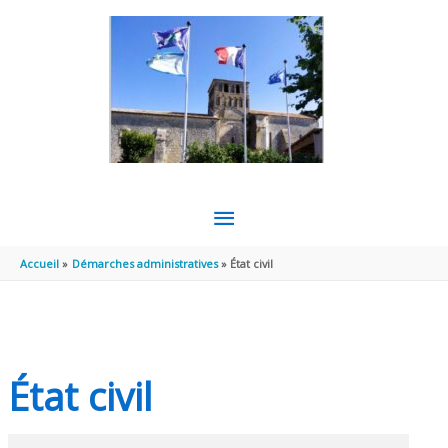
Aller au contenu
Aller au pied de page
MENU
PRINCIPAL
Accueil
Démarches administratives
État civil
État civil