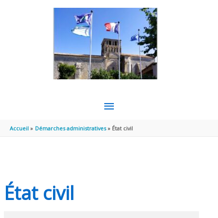
Aller au contenu
Aller au pied de page
MENU
PRINCIPAL
Accueil
Démarches administratives
État civil
État civil