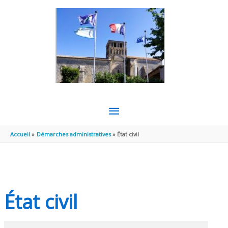
Aller au contenu
Aller au pied de page
MENU
PRINCIPAL
Accueil
Démarches administratives
État civil
État civil