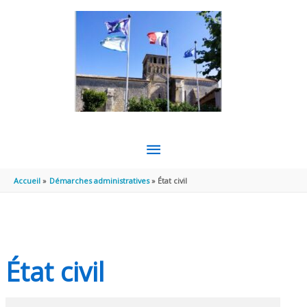
Aller au contenu
Aller au pied de page
MENU
PRINCIPAL
Accueil
Démarches administratives
État civil
État civil