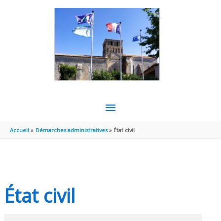
Aller au contenu
Aller au pied de page
MENU
PRINCIPAL
Accueil
Démarches administratives
État civil
État civil