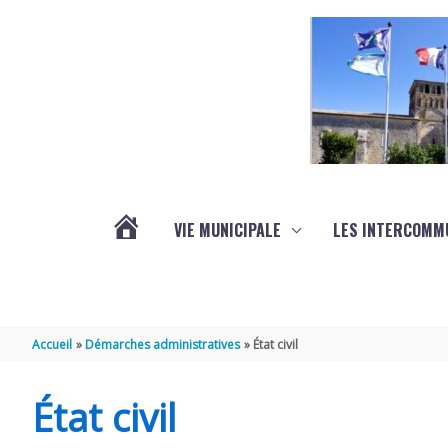
Aller au contenu
Aller au pied de page
VIE MUNICIPALE
LES INTERCOMM
ACTUALITÉS
Accueil
Démarches administratives
État civil
État civil