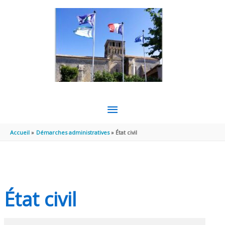
Aller au contenu
Aller au pied de page
MENU
PRINCIPAL
Accueil
Démarches administratives
État civil
État civil