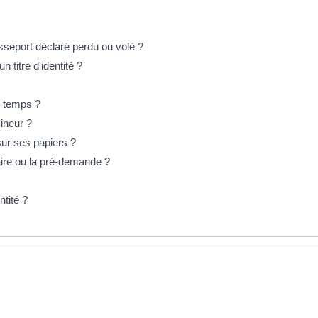
asseport déclaré perdu ou volé ?
n titre d'identité ?
e temps ?
mineur ?
ur ses papiers ?
aire ou la pré-demande ?
tité ?