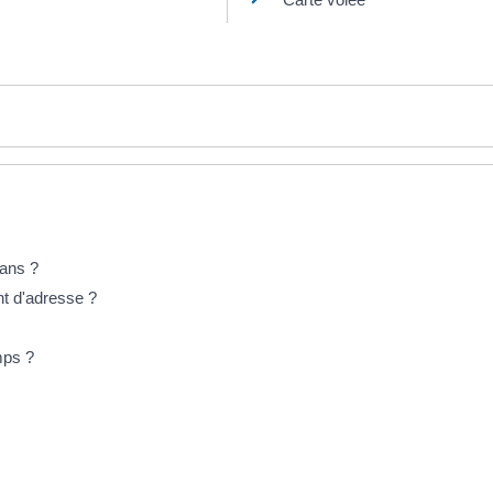
 ans ?
nt d'adresse ?
mps ?