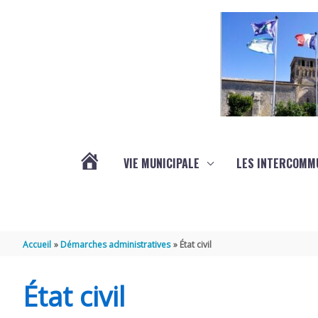
Aller au contenu
Aller au pied de page
VIE MUNICIPALE
LES INTERCOMM
ACTUALITÉS
Accueil
Démarches administratives
État civil
État civil