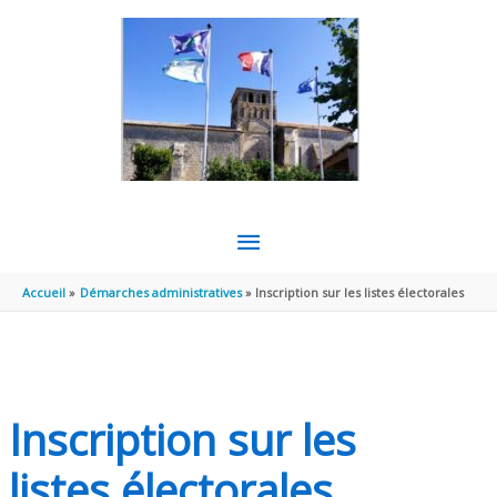
Aller au contenu
Aller au pied de page
MENU
PRINCIPAL
Accueil
Démarches administratives
Inscription sur les listes électorales
Inscription sur les
listes électorales