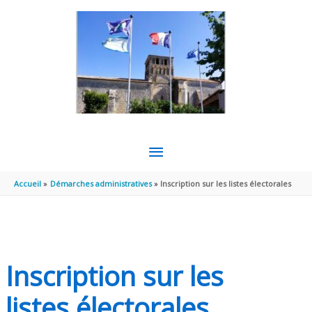
Aller au contenu
Aller au pied de page
MENU
PRINCIPAL
Accueil
Démarches administratives
Inscription sur les listes électorales
Inscription sur les
listes électorales