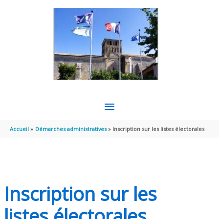
Aller au contenu
Aller au pied de page
MENU
PRINCIPAL
Accueil
Démarches administratives
Inscription sur les listes électorales
Inscription sur les
listes électorales