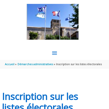
Aller au contenu
Aller au pied de page
MENU
PRINCIPAL
Accueil
Démarches administratives
Inscription sur les listes électorales
Inscription sur les
listes électorales