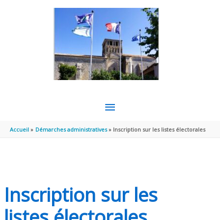
Aller au contenu
Aller au pied de page
MENU
PRINCIPAL
Accueil
Démarches administratives
Inscription sur les listes électorales
Inscription sur les
listes électorales