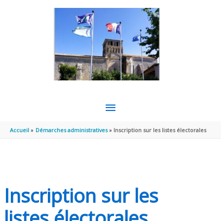
Aller au contenu
Aller au pied de page
MENU
PRINCIPAL
Accueil
Démarches administratives
Inscription sur les listes électorales
Inscription sur les
listes électorales