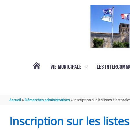
Aller au contenu
Aller au pied de page
VIE MUNICIPALE
LES INTERCOMM
ACTUALITÉS
Accueil
Démarches administratives
Inscription sur les listes électorale
Inscription sur les liste