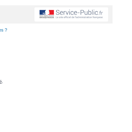
es ?
é
.