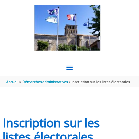
Aller au contenu
Aller au pied de page
MENU
PRINCIPAL
Accueil
Démarches administratives
Inscription sur les listes électorales
Inscription sur les
listes électorales